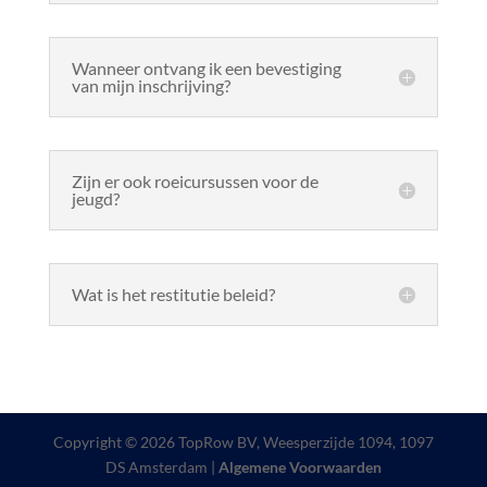
Wanneer ontvang ik een bevestiging
van mijn inschrijving?
Zijn er ook roeicursussen voor de
jeugd?
Wat is het restitutie beleid?
Copyright © 2026 TopRow BV, Weesperzijde 1094, 1097
DS Amsterdam |
Algemene Voorwaarden