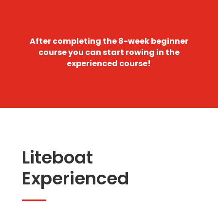
After completing the 8-week beginner
course you can start rowing in the
experienced course!
Liteboat
Experienced