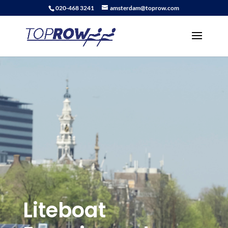
020-468 3241
amsterdam@toprow.com
Liteboat