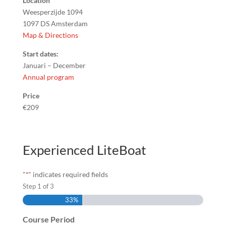
Location
Weesperzijde 1094
1097 DS Amsterdam
Map & Directions
Start dates
:
Januari – December
Annual program
Price
€209
Experienced LiteBoat
"
" indicates required fields
*
Step
1
of
3
33%
Course Period