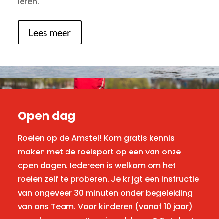
leren.
Lees meer
Open dag
Roeien op de Amstel! Kom gratis kennis
maken met de roeisport op een van onze
open dagen. Iedereen is welkom om het
roeien zelf te proberen. Je krijgt een instructie
van ongeveer 30 minuten onder begeleiding
van ons Team. Voor kinderen (vanaf 10 jaar)