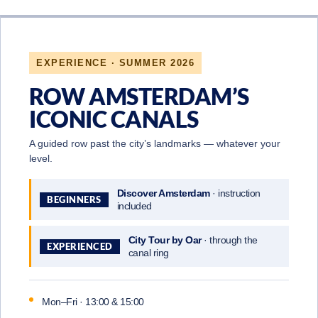
EXPERIENCE · SUMMER 2026
ROW AMSTERDAM’S
ICONIC CANALS
A guided row past the city’s landmarks — whatever your
level.
Discover Amsterdam
· instruction
BEGINNERS
included
City Tour by Oar
· through the
EXPERIENCED
canal ring
Mon–Fri · 13:00 & 15:00