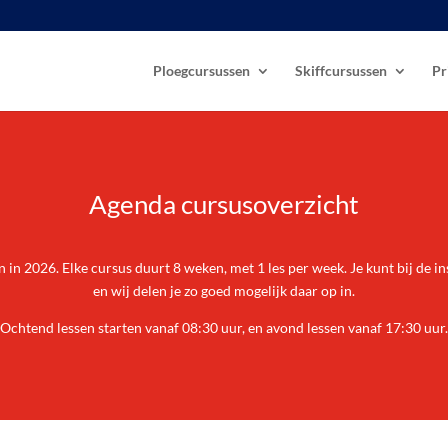
Ploegcursussen
Skiffcursussen
Pr
Agenda cursusoverzicht
n in 2026. Elke cursus duurt 8 weken, met 1 les per week. Je kunt bij de i
en wij delen je zo goed mogelijk daar op in.
Ochtend lessen starten vanaf 08:30 uur, en avond lessen vanaf 17:30 uur.