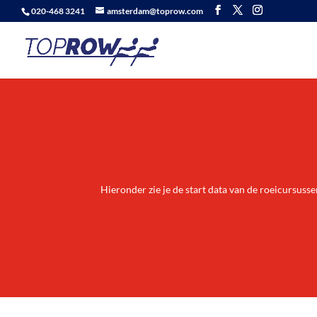
020-468 3241
amsterdam@toprow.com
Hieronder zie je de start data van de roeicursusse