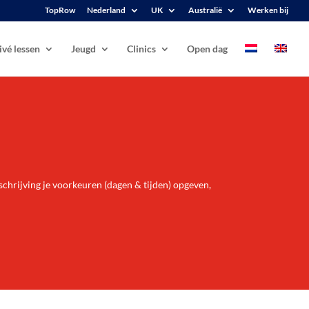
TopRow
Nederland
UK
Australië
Werken bij
ivé lessen
Jeugd
Clinics
Open dag
nschrijving je voorkeuren (dagen & tijden) opgeven,